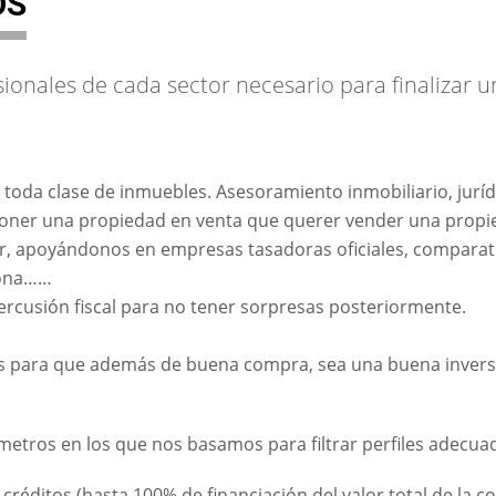
OS
onales de cada sector necesario para finalizar u
toda clase de inmuebles. Asesoramiento inmobiliario, jurídic
 poner una propiedad en venta que querer vender una propi
 apoyándonos en empresas tasadoras oficiales, comparativ
zona……
ercusión fiscal para no tener sorpresas posteriormente.
s para que además de buena compra, sea una buena inversi
metros en los que nos basamos para filtrar perfiles adecuad
créditos (hasta 100% de financiación del valor total de la 